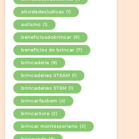
atividadesludicas
(1)
autismo
(1)
beneficiosdobrincar
(6)
benefícios do brincar
(7)
brincadeira
(8)
brincadeiras STEAM
(1)
brincadeiras STEM
(1)
brincarfazbem
(4)
brincarlivre
(2)
brincar montessoriano
(2)
brinquedo
(8)