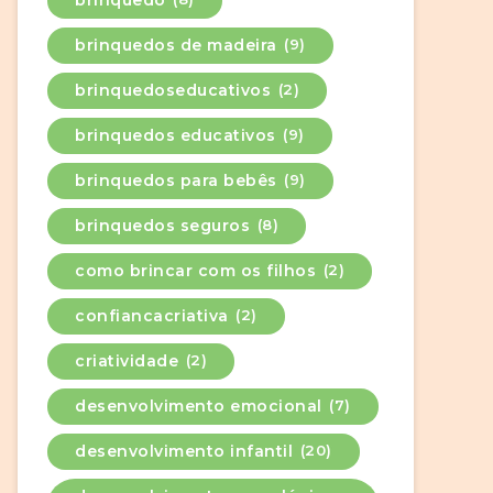
brinquedos de madeira
(9)
brinquedoseducativos
(2)
brinquedos educativos
(9)
brinquedos para bebês
(9)
brinquedos seguros
(8)
como brincar com os filhos
(2)
confiancacriativa
(2)
criatividade
(2)
desenvolvimento emocional
(7)
desenvolvimento infantil
(20)