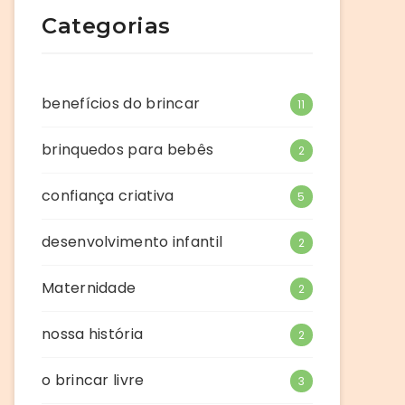
Categorias
benefícios do brincar
11
brinquedos para bebês
2
confiança criativa
5
desenvolvimento infantil
2
Maternidade
2
nossa história
2
o brincar livre
3