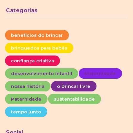
Categorias
benefícios do brincar
brinquedos para bebês
confiança criativa
desenvolvimento infantil
Maternidade
nossa história
o brincar livre
Paternidade
sustentabilidade
tempo junto
Social