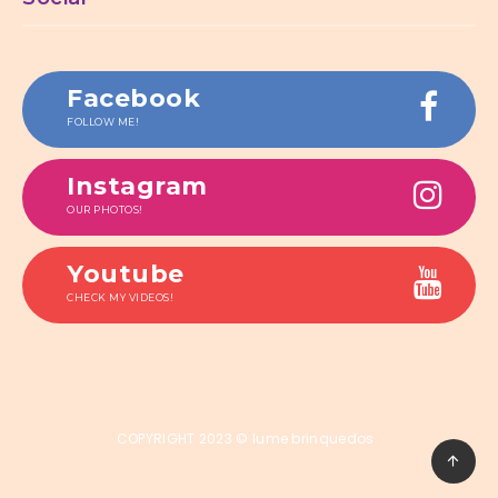
Facebook
FOLLOW ME!
Instagram
OUR PHOTOS!
Youtube
CHECK MY VIDEOS!
COPYRIGHT 2023 © lume brinquedos