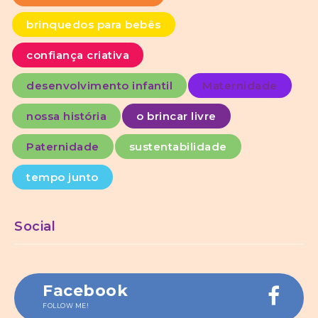
brinquedos para bebês
confiança criativa
desenvolvimento infantil
Maternidade
nossa história
o brincar livre
Paternidade
sustentabilidade
tempo junto
Social
Facebook
FOLLOW ME!