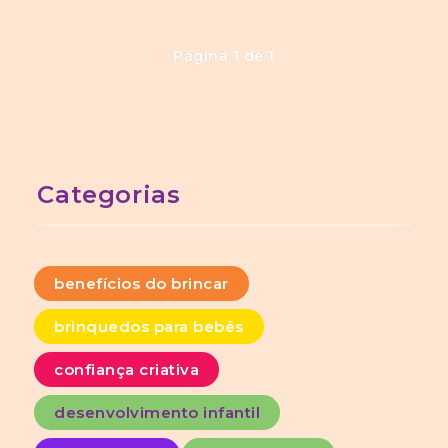
Página 1 de 1
Categorias
benefícios do brincar
brinquedos para bebês
confiança criativa
desenvolvimento infantil