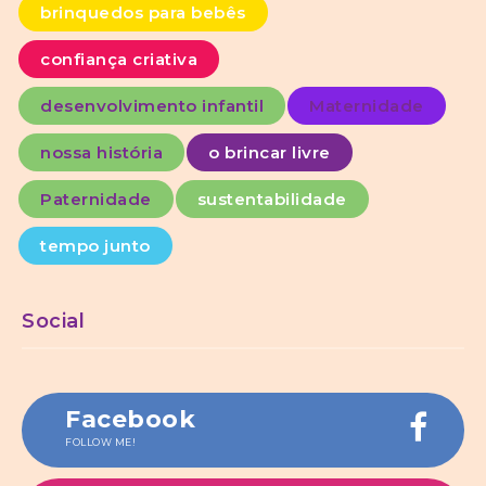
brinquedos para bebês
confiança criativa
desenvolvimento infantil
Maternidade
nossa história
o brincar livre
Paternidade
sustentabilidade
tempo junto
Social
Facebook
FOLLOW ME!