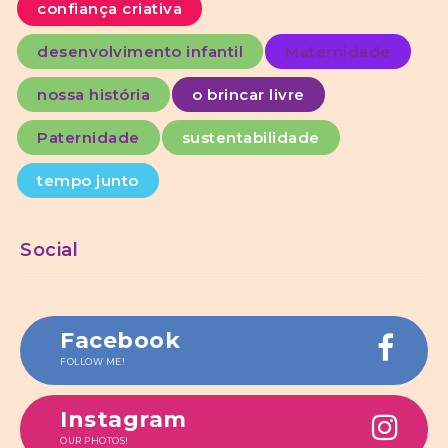
confiança criativa
desenvolvimento infantil
Maternidade
nossa história
o brincar livre
Paternidade
sustentabilidade
tempo junto
Social
Facebook
FOLLOW ME!
Instagram
OUR PHOTOS!