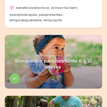
beneficiosdobrincar
,
brincar faz bem
,
exemplodospais
,
paispresentes
,
tempodequalidade
,
tempojunto
18 De Agosto De 2019
Brinquedos para bebês de 0 a 12
meses