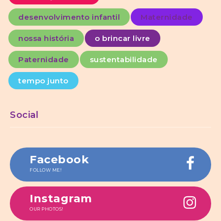
desenvolvimento infantil
Maternidade
nossa história
o brincar livre
Paternidade
sustentabilidade
tempo junto
Social
Facebook
FOLLOW ME!
Instagram
OUR PHOTOS!