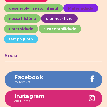
desenvolvimento infantil
Maternidade
nossa história
o brincar livre
Paternidade
sustentabilidade
tempo junto
Social
Facebook
FOLLOW ME!
Instagram
OUR PHOTOS!