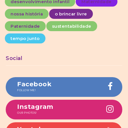
desenvolvimento infantil
Maternidade
nossa história
o brincar livre
Paternidade
sustentabilidade
tempo junto
Social
Facebook
FOLLOW ME!
Instagram
OUR PHOTOS!